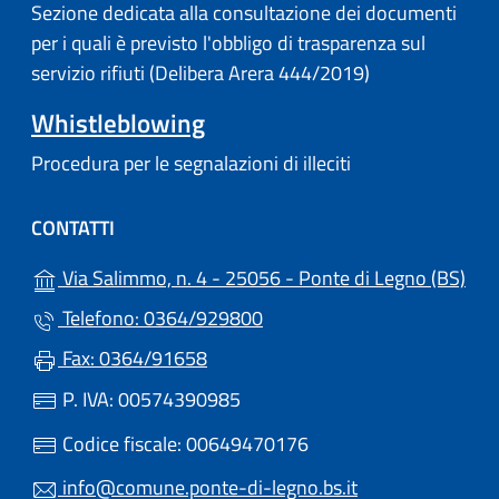
Sezione dedicata alla consultazione dei documenti
per i quali è previsto l'obbligo di trasparenza sul
servizio rifiuti (Delibera Arera 444/2019)
Whistleblowing
Procedura per le segnalazioni di illeciti
CONTATTI
(apr
Via Salimmo, n. 4 - 25056 - Ponte di Legno (BS)
Telefono: 0364/929800
Fax: 0364/91658
P. IVA: 00574390985
Codice fiscale: 00649470176
info@comune.ponte-di-legno.bs.it