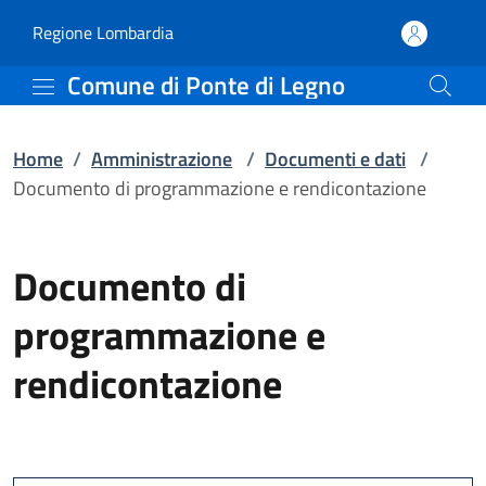
Documento di programma
Vai al contenuto principale
(apre in un'altra scheda).
Regione Lombardia
Comune di Ponte di Legno
Home
/
Amministrazione
/
Documenti e dati
/
Documento di programmazione e rendicontazione
Documento di
programmazione e
rendicontazione