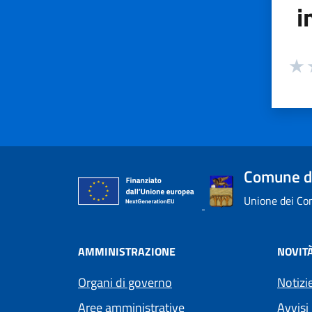
i
Valuta
Valu
V
Comune di
Unione dei Com
AMMINISTRAZIONE
NOVIT
Organi di governo
Notizi
Aree amministrative
Avvisi