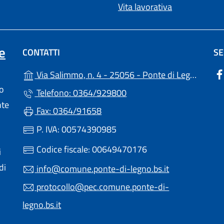
Vita lavorativa
e
CONTATTI
SE
(
Via Salimmo, n. 4 - 25056 - Ponte di Legno (BS)
lo
Telefono: 0364/929800
nte
Fax: 0364/91658
P. IVA: 00574390985
Codice fiscale: 00649470176
i
di
info@comune.ponte-di-legno.bs.it
protocollo@pec.comune.ponte-di-
legno.bs.it