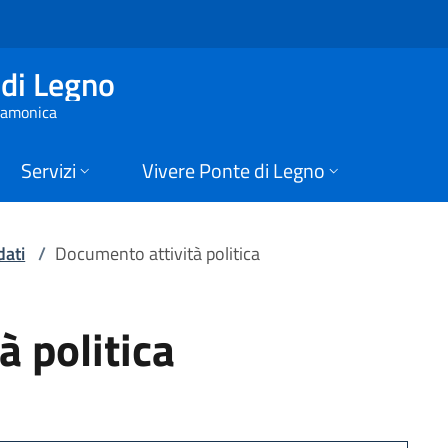
politica | Comune di
di Legno
 Camonica
Servizi
Vivere Ponte di Legno
dati
/
Documento attività politica
 politica