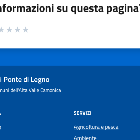
nformazioni su questa pagina
 da 1 a 5 stelle la pagina
ta 1 stelle su 5
aluta 2 stelle su 5
Valuta 3 stelle su 5
Valuta 4 stelle su 5
Valuta 5 stelle su 5
 Ponte di Legno
uni dell'Alta Valle Camonica
À
SERVIZI
e
Agricoltura e pesca
Ambiente