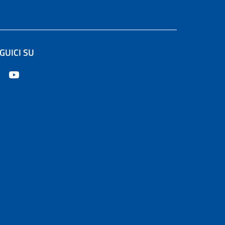
GUICI SU
apre in un'altra scheda).