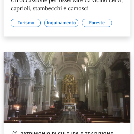
Un'occassione per osservare da vicino cervi,
caprioli, stambecchi e camosci
Turismo
Inquinamento
Foreste
PATRIMONIO DI CULTURA E TRADIZIONE