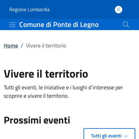
Vivere il territorio | Co
Vai al contenuto principale
(apre in un'altra scheda).
Regione Lombardia
Comune di Ponte di Legno
Home
/
Vivere il territorio
Vivere il territorio
Tutti gli eventi, le iniziative e i luoghi d’interesse per
scoprire e vivere il territorio.
Prossimi eventi
Tutti gli eventi