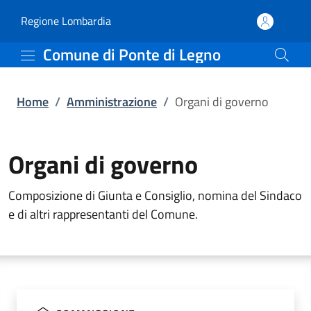
Organi di governo | Com
Vai al contenuto principale
(apre in un'altra scheda).
Regione Lombardia
Comune di Ponte di Legno
Home
/
Amministrazione
/
Organi di governo
Organi di governo
Composizione di Giunta e Consiglio, nomina del Sindaco
e di altri rappresentanti del Comune.