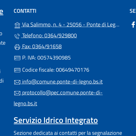
e
CONTATTI
SE
(
Via Salimmo, n. 4 - 25056 - Ponte di Legno (BS)
lo
Telefono: 0364/929800
nte
Fax: 0364/91658
P. IVA: 00574390985
Codice fiscale: 00649470176
i
di
info@comune.ponte-di-legno.bs.it
protocollo@pec.comune.ponte-di-
legno.bs.it
Servizio Idrico Integrato
Sezione dedicata ai contatti per la segnalazione