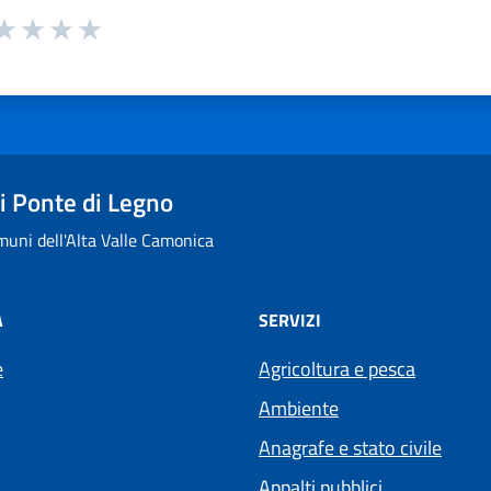
 da 1 a 5 stelle la pagina
ta 1 stelle su 5
aluta 2 stelle su 5
Valuta 3 stelle su 5
Valuta 4 stelle su 5
Valuta 5 stelle su 5
 Ponte di Legno
uni dell'Alta Valle Camonica
À
SERVIZI
e
Agricoltura e pesca
Ambiente
Anagrafe e stato civile
Appalti pubblici