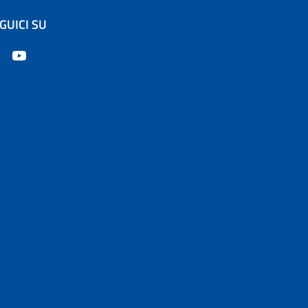
GUICI SU
apre in un'altra scheda).