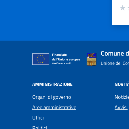
Valuta
Valu
V
Comune di
Unione dei Com
AMMINISTRAZIONE
NOVIT
Organi di governo
Notizi
Aree amministrative
Avvisi
Uffici
Politici