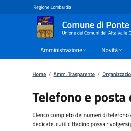
Telefono e posta el
Vai al contenuto principale
(apre in un'altra scheda).
Regione Lombardia
Comune di Ponte 
Unione dei Comuni dell'Alta Valle
Amministrazione
Novità
Home
/
Amm. Trasparente
/
Organizzazi
Telefono e posta 
Elenco completo dei numeri di telefono e d
dedicate, cui il cittadino possa rivolgersi 