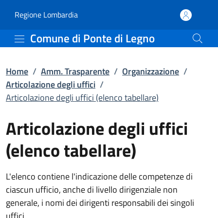
Articolazione degli uffic
Vai al contenuto principale
(apre in un'altra scheda).
Regione Lombardia
Comune di Ponte di Legno
Home
/
Amm. Trasparente
/
Organizzazione
/
Articolazione degli uffici
/
Articolazione degli uffici (elenco tabellare)
Articolazione degli uffici
(elenco tabellare)
L'elenco contiene l'indicazione delle competenze di
ciascun ufficio, anche di livello dirigenziale non
generale, i nomi dei dirigenti responsabili dei singoli
uffici