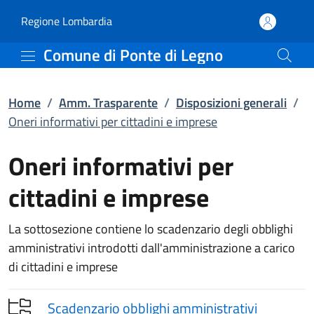
Oneri informativi per ci
Vai al contenuto principale
(apre in un'altra scheda).
Regione Lombardia
Comune di Ponte di Legno
Home
/
Amm. Trasparente
/
Disposizioni generali
/
Oneri informativi per cittadini e imprese
Oneri informativi per
cittadini e imprese
La sottosezione contiene lo scadenzario degli obblighi
amministrativi introdotti dall'amministrazione a carico
di cittadini e imprese
Scadenzario obblighi amministrativi