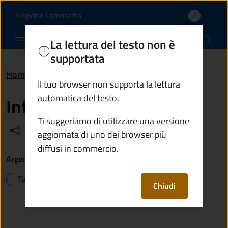
Info Point | Comune di P
Vai al contenuto principale
(apre in un'altra scheda).
Regione Lombardia
Comune di Ponte di Legno
La lettura del testo non è
supportata
Home
/
Vivere il territorio
/
Luoghi
/
Info Point
Il tuo browser non supporta la lettura
automatica del testo.
Info Point
Ti suggeriamo di utilizzare una versione
Condividi
Vedi azioni
aggiornata di uno dei browser più
diffusi in commercio.
Argomenti
Turismo
Tempo libero
Chiudi