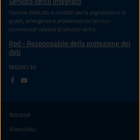
Servizio Idrico Integrato
Sezione dedicata ai contatti per la segnalazione di
guasti, emergenze e problematiche tecnico-
commerciali relative al servizio idrico.
Rpd - Responsabile della protezione dei
dati
SEGUICI SU
Note legali
Privacy policy