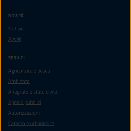
NOVITÀ
Notizie
Avvisi
SERVIZI
Agricoltura e pesca
Ambiente
Anagrafe e stato civile
Appalti pubblici
Autorizzazioni
Catasto e urbanistica