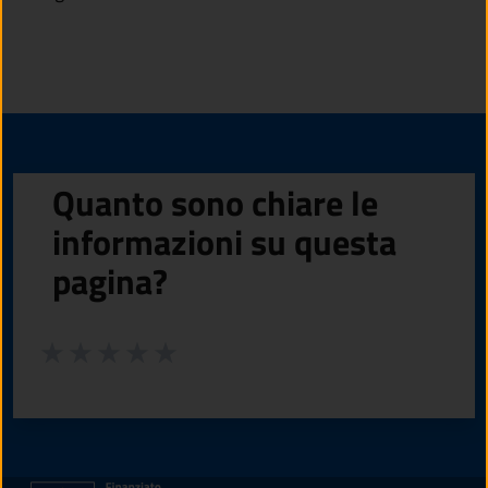
Quanto sono chiare le
informazioni su questa
pagina?
Valuta da 1 a 5 stelle la pagina
Valuta 1 stelle su 5
Valuta 2 stelle su 5
Valuta 3 stelle su 5
Valuta 4 stelle su 5
Valuta 5 stelle su 5