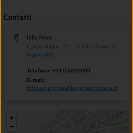
Contatti
Info Point
Corso Milano, 37 - 25056 - Ponte di
(apre in un'altra scheda).
Legno (BS)
Telefono:
+39 036492089
E-mail:
infopoint.pontedilegno@provincia.it
+
−