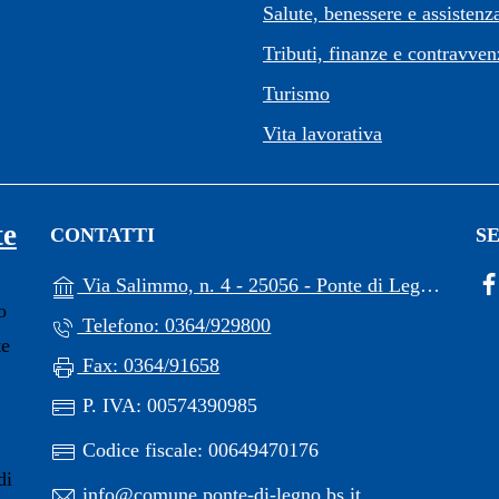
Salute, benessere e assistenz
Tributi, finanze e contravven
Turismo
Vita lavorativa
te
CONTATTI
SE
(a
Via Salimmo, n. 4 - 25056 - Ponte di Legno (BS)
o
Telefono: 0364/929800
te
Fax: 0364/91658
P. IVA: 00574390985
Codice fiscale: 00649470176
di
info@comune.ponte-di-legno.bs.it