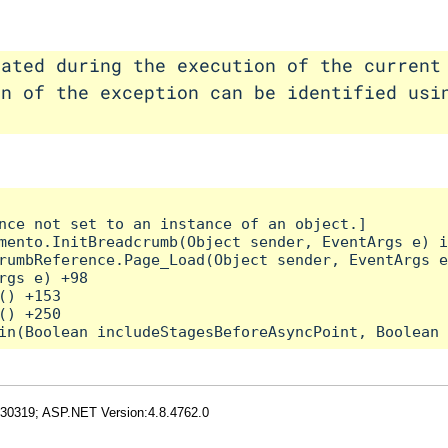
rated during the execution of the current
on of the exception can be identified usi
nce not set to an instance of an object.]

mento.InitBreadcrumb(Object sender, EventArgs e) i
rumbReference.Page_Load(Object sender, EventArgs e
rgs e) +98

) +153

) +250

.30319; ASP.NET Version:4.8.4762.0