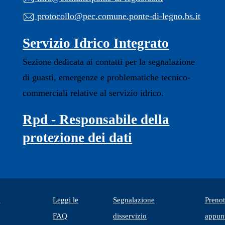
protocollo@pec.comune.ponte-di-legno.bs.it
Servizio Idrico Integrato
Sezione dedicata ai contatti per la segnalazione
di guasti, emergenze e problematiche tecnico-
commerciali relative al servizio idrico.
Rpd - Responsabile della
protezione dei dati
i
Leggi le
Segnalazione
Preno
e in un'altra scheda).
FAQ
disservizio
appun