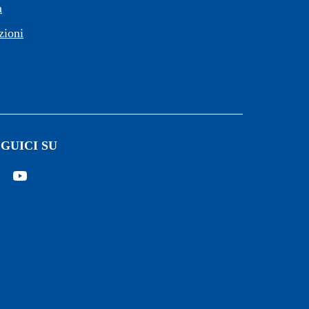
a
zioni
GUICI SU
pre in un'altra scheda).