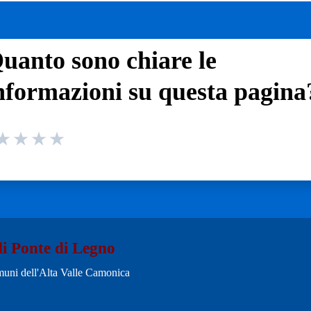
uanto sono chiare le
nformazioni su questa pagina
 da 1 a 5 stelle la pagina
 1 stelle su 5
aluta 2 stelle su 5
Valuta 3 stelle su 5
Valuta 4 stelle su 5
Valuta 5 stelle su 5
i Ponte di Legno
uni dell'Alta Valle Camonica