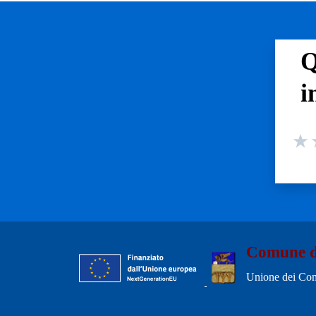
Q
i
Valuta
Valuta
V
Comune d
Unione dei Com