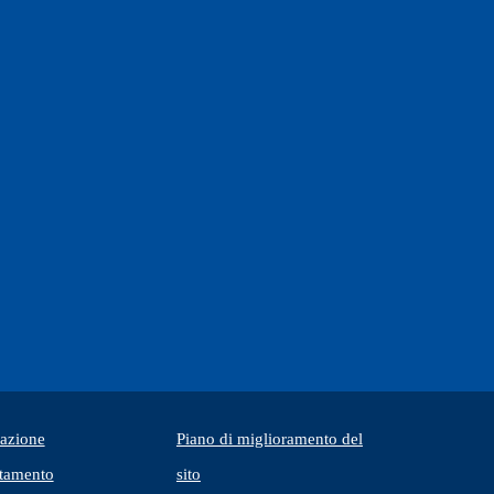
tazione
Piano di miglioramento del
tamento
sito